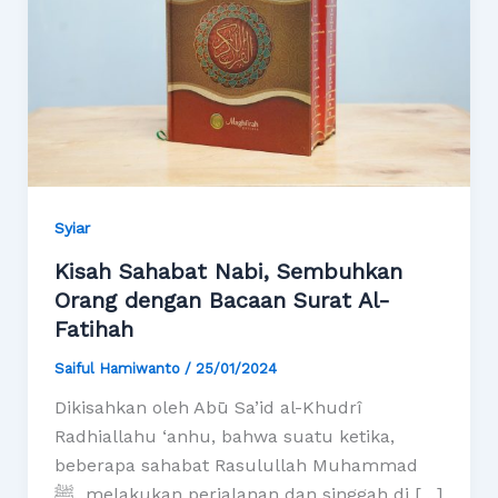
Syiar
Kisah Sahabat Nabi, Sembuhkan
Orang dengan Bacaan Surat Al-
Fatihah
Saiful Hamiwanto
/
25/01/2024
Dikisahkan oleh Abū Sa’id al-Khudrî
Radhiallahu ‘anhu, bahwa suatu ketika,
beberapa sahabat Rasulullah Muhammad
ﷺ melakukan perjalanan dan singgah di […]