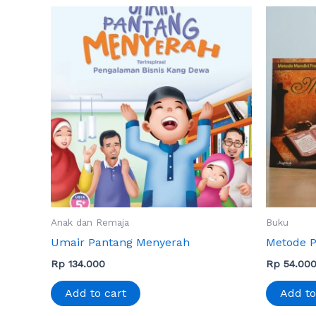
Anak dan Remaja
Buku
Umair Pantang Menyerah
Metode P
Rp
134.000
Rp
54.00
Add to cart
Add to