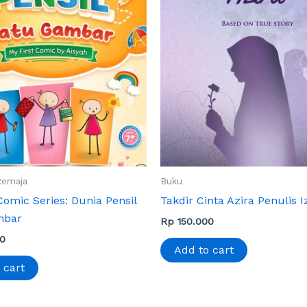
Remaja
Buku
Comic Series: Dunia Pensil
Takdir Cinta Azira Penulis I
mbar
Rp
150.000
0
Add to cart
 cart