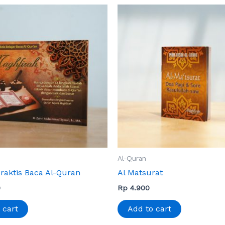
Al-Quran
raktis Baca Al-Quran
Al Matsurat
0
Rp
4.900
 cart
Add to cart