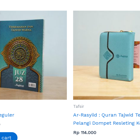
Tafsir
eguler
Ar-Rasyiid : Quran Tajwid 
Pelangi Dompet Resleting Ke
0
Rp
114.000
 cart