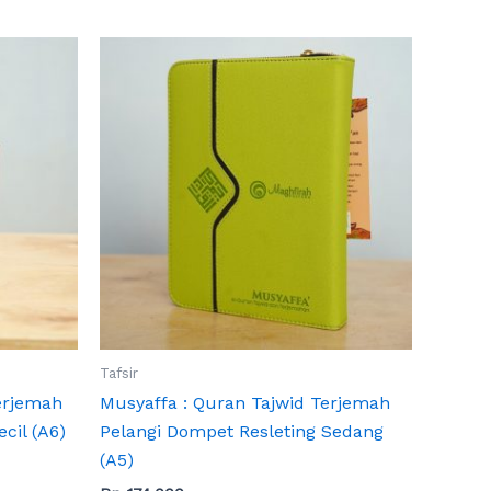
Tafsir
Terjemah
Musyaffa : Quran Tajwid Terjemah
cil (A6)
Pelangi Dompet Resleting Sedang
(A5)