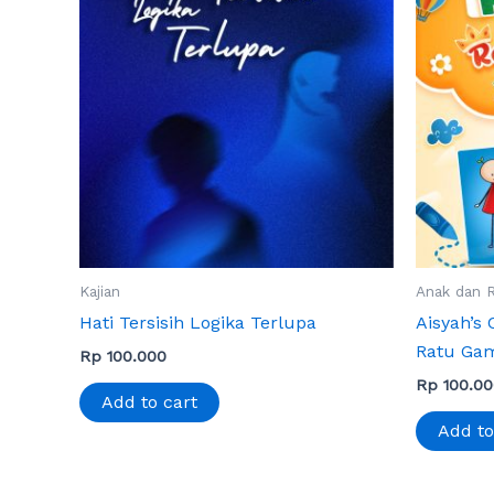
Kajian
Anak dan 
Hati Tersisih Logika Terlupa
Aisyah’s 
Ratu Ga
Rp
100.000
Rp
100.00
Add to cart
Add to