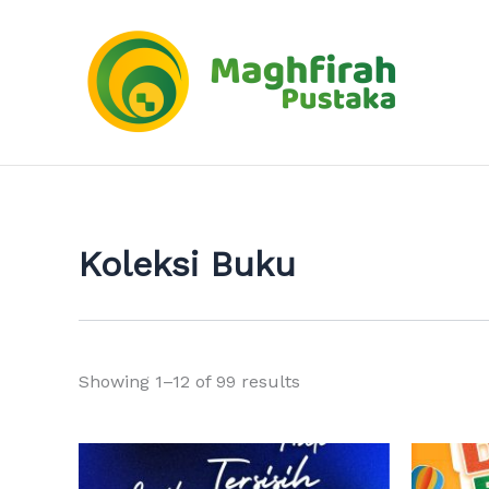
Sorted
Skip
by
to
latest
content
Koleksi Buku
Showing 1–12 of 99 results