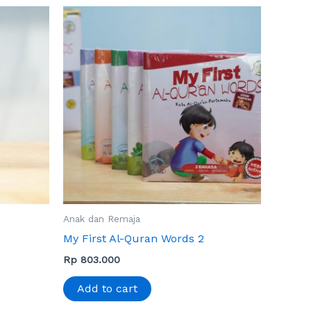
Anak dan Remaja
My First Al-Quran Words 2
Rp
803.000
Add to cart