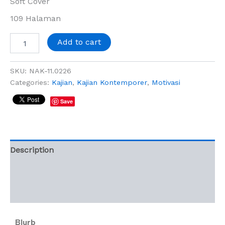
Soft Cover
109 Halaman
Add to cart
SKU:
NAK-11.0226
Categories:
Kajian
,
Kajian Kontemporer
,
Motivasi
Save
Description
Additional information
Reviews (0)
Blurb