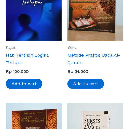
Kajian
Buku
Hati Tersisih Logika
Metode Praktis Baca Al-
Terlupa
Quran
Rp
100.000
Rp
54.000
Add to cart
Add to cart