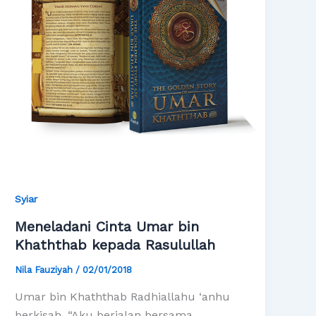
Syiar
Meneladani Cinta Umar bin
Khaththab kepada Rasulullah
Nila Fauziyah
/
02/01/2018
Umar bin Khaththab Radhiallahu ‘anhu
berkisah, “Aku berjalan bersama