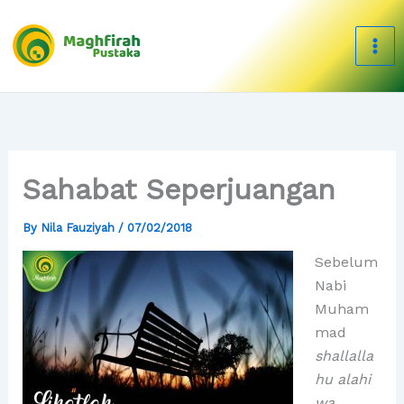
Skip
to
content
Sahabat Seperjuangan
By
Nila Fauziyah
/
07/02/2018
Sebelum
Nabi
Muham
mad
shallalla
hu alahi
wa