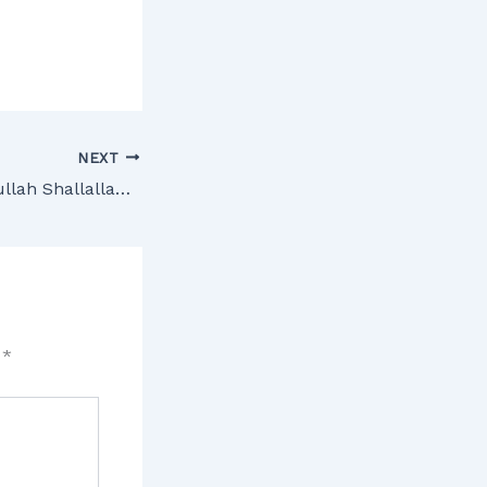
NEXT
Pembantu Rasulullah Shallallahu Alahi Wa Sallam
d
*