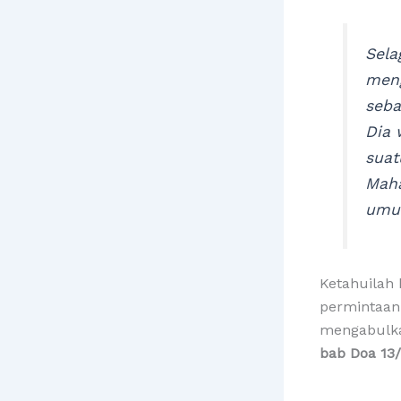
Sela
meng
seba
Dia 
suat
Maha
umur
Ketahuilah
permintaan
mengabulkan
bab Doa 13/