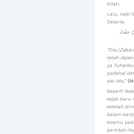
Allah.
Lalu, nabi 
Zakaria.
ِّيْ خِفْتُ
“Dia (Zakar
telah dipe
ya Tuhanku
padahal ist
sisi-Mu.”
(M
Seperti Nab
sejak baru 
setelah dir
dalam berd
doamu pada
perintah-N