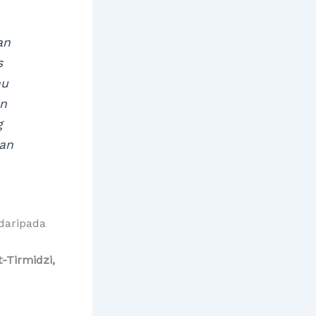
an
s
mu
in
g
an
daripada
-Tirmidzi,