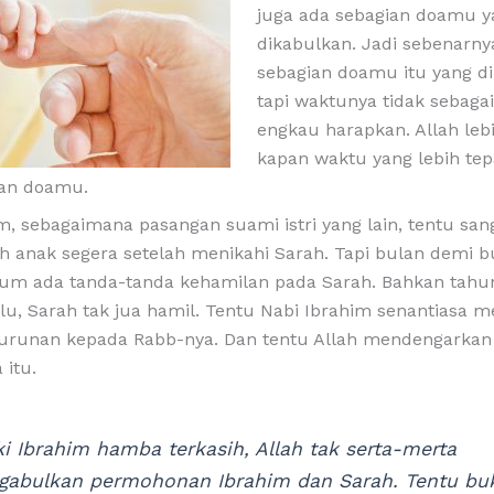
juga ada sebagian doamu 
dikabulkan. Jadi sebenarny
sebagian doamu itu yang d
tapi waktunya tidak sebag
engkau harapkan. Allah leb
kapan waktu yang lebih tep
an doamu.
m, sebagaimana pasangan suami istri yang lain, tentu sang
 anak segera setelah menikahi Sarah. Tapi bulan demi b
elum ada tanda-tanda kehamilan pada Sarah. Bahkan tahu
lu, Sarah tak jua hamil. Tentu Nabi Ibrahim senantiasa
turunan kepada Rabb-nya. Dan tentu Allah mendengarkan 
 itu.
i Ibrahim hamba terkasih, Allah tak serta-merta
abulkan permohonan Ibrahim dan Sarah. Tentu bu