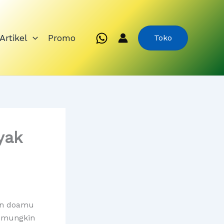
Artikel
Promo
Toko
yak
an doamu
i mungkin