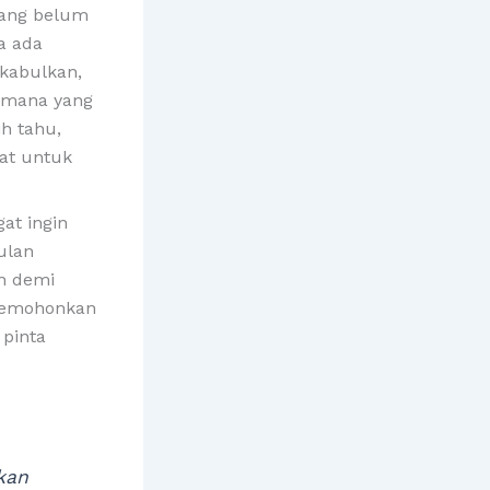
yang belum
a ada
ikabulkan,
aimana yang
ih tahu,
at untuk
at ingin
ulan
n demi
 memohonkan
pinta
kan