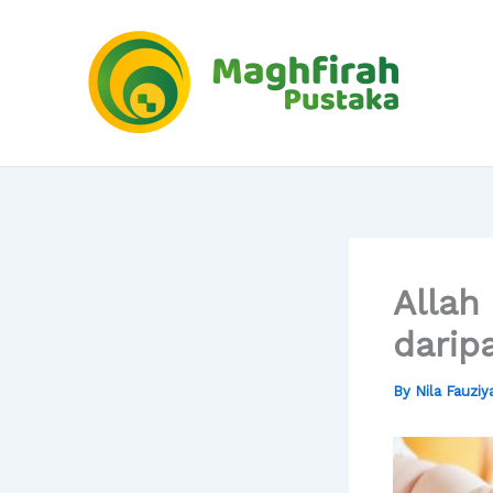
Skip
to
content
Allah
darip
By
Nila Fauzi