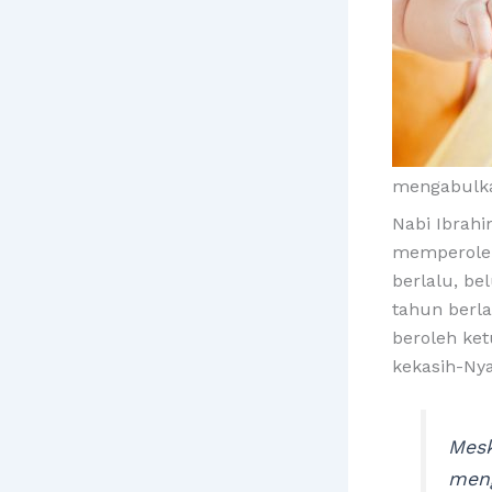
mengabulk
Nabi Ibrahi
memperoleh
berlalu, b
tahun berla
beroleh ke
kekasih-Nya
Mesk
meng