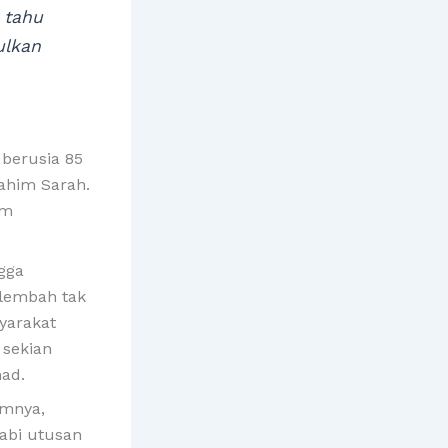
 tahu
ulkan
berusia 85
rahim Sarah.
im
gga
 lembah tak
yarakat
 sekian
ad.
imnya,
nabi utusan