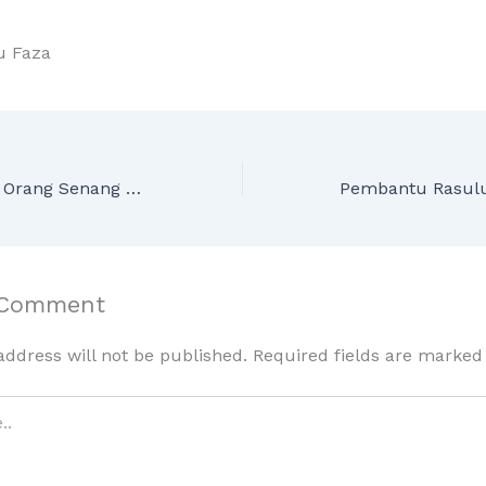
u Faza
6 Alasan Kenapa Orang Senang Memplagiat Naskah
 Comment
address will not be published.
Required fields are marke