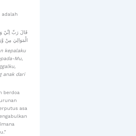
a adalah
قَالَ رَبِّ اِنِّيْ و
الْمَوَالِيَ مِنْ وَّر
an kepalaku
epada-Mu,
ggalku,
g anak dari
ah berdoa
turunan
berputus asa
mengabulkan
aimana
u.”