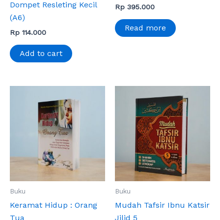
Dompet Resleting Kecil
Rp
395.000
(A6)
Read more
Rp
114.000
Add to cart
Buku
Buku
Keramat Hidup : Orang
Mudah Tafsir Ibnu Katsir
Tua
Jilid 5