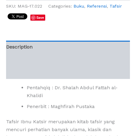
SKU:
MAG-17.022
Categories:
Buku
,
Referensi
,
Tafsir
Save
Description
Additional information
Reviews (0)
Pentahqiq : Dr. Shalah Abdul Fattah al-
Khalidi
Penerbit : Maghfirah Pustaka
Tafsir Ibnu Katsir merupakan kitab tafsir yang
mencuri perhatian banyak ulama, klasik dan