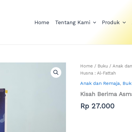
Home
Tentang Kami
Produk
Kisah
Home
/
Buku
/
Anak da
Berima
Husna : Al-Fattah
Asmaul
Anak dan Remaja
,
Buk
Husna
:
Kisah Berima Asma
Al-
Fattah
Rp
27.000
quantity