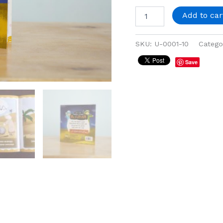
Add to car
SKU:
U-0001-10
Catego
Save