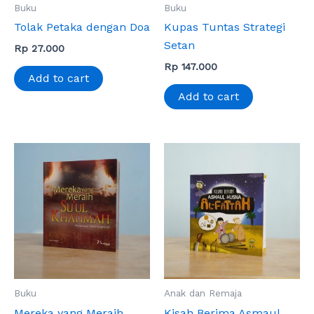
Buku
Buku
Tolak Petaka dengan Doa
Kupas Tuntas Strategi
Setan
Rp
27.000
Rp
147.000
Add to cart
Add to cart
Buku
Anak dan Remaja
Mereka yang Meraih
Kisah Berima Asmaul