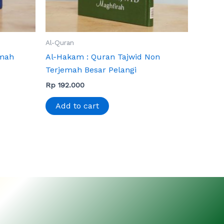
Al-Quran
emah
Al-Hakam : Quran Tajwid Non
Terjemah Besar Pelangi
Rp
192.000
Add to cart