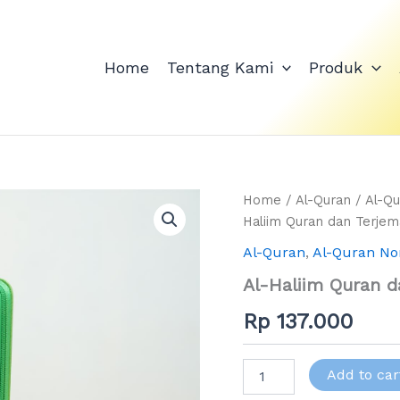
Home
Tentang Kami
Produk
Al-
Home
/
Al-Quran
/
Al-Qu
Haliim
Haliim Quran dan Terjem
Quran
Al-Quran
,
Al-Quran No
dan
Terjemah
Al-Haliim Quran d
Sedang
Resleting
Rp
137.000
A5
quantity
Add to car