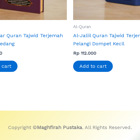
Al-Quran
ar Quran Tajwid Terjemah
Al-Jaliil Quran Tajwid Terj
Sedang
Pelangi Dompet Kecil
0
Rp
112.000
 cart
Add to cart
Copyright ©
Maghfirah Pustaka
. All Rights Reserved.