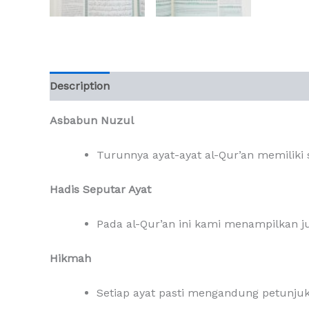
Description
Additional information
Reviews (
Asbabun Nuzul
Turunnya ayat-ayat al-Qur’an memiliki
Hadis Seputar Ayat
Pada al-Qur’an ini kami menampilkan ju
Hikmah
Setiap ayat pasti mengandung petunju