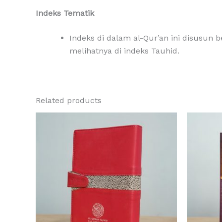
Indeks Tematik
Indeks di dalam al-Qur’an ini disusun 
melihatnya di indeks Tauhid.
Related products
This
product
has
multiple
variants.
The
options
may
be