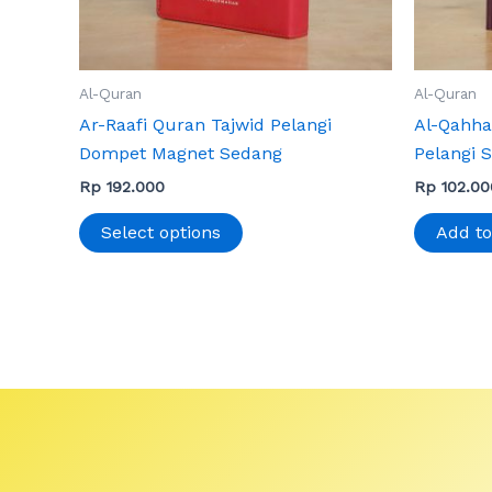
chosen
on
the
Al-Quran
Al-Quran
product
Ar-Raafi Quran Tajwid Pelangi
Al-Qahha
page
Dompet Magnet Sedang
Pelangi 
Rp
192.000
Rp
102.00
Select options
Add to