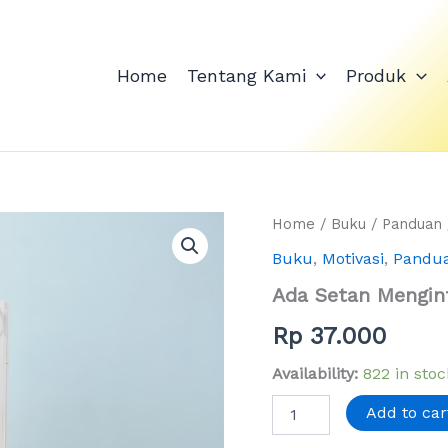
Home
Tentang Kami
Produk
Ada
Home
/
Buku
/
Panduan
Setan
Buku
,
Motivasi
,
Pandu
Mengintai
Anda
Ada Setan Mengin
quantity
Rp
37.000
Availability:
822 in stoc
Add to car