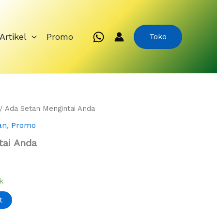
Artikel
Promo
Toko
/ Ada Setan Mengintai Anda
an
,
Promo
tai Anda
k
t