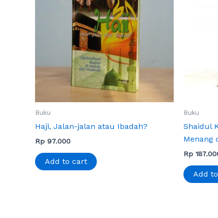
Buku
Buku
Haji, Jalan-jalan atau Ibadah?
Shaidul 
Menang 
Rp
97.000
Rp
187.00
Add to cart
Add to