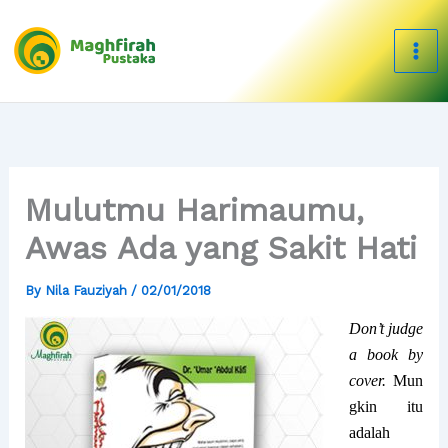
Skip
to
content
Mulutmu Harimaumu,
Awas Ada yang Sakit Hati
By
Nila Fauziyah
/
02/01/2018
Don’t judge
a book by
cover.
Mun
gkin itu
adalah