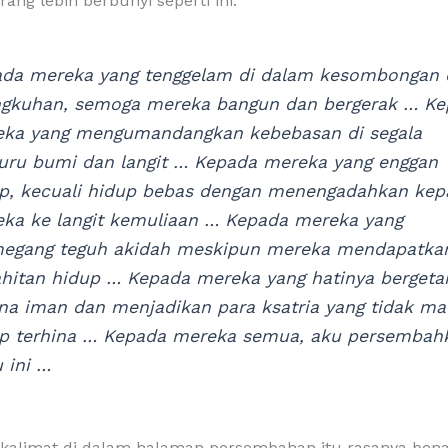
rang lebih berbunyi seperti ini:
da mereka yang tenggelam di dalam kesombongan
gkuhan, semoga mereka bangun dan bergerak … K
ka yang mengumandangkan kebebasan di segala
uru bumi dan langit … Kepada mereka yang enggan
p, kecuali hidup bebas dengan menengadahkan kep
ka ke langit kemuliaan … Kepada mereka yang
egang teguh akidah meskipun mereka mendapatka
hitan hidup … Kepada mereka yang hatinya bergeta
na iman dan menjadikan para ksatria yang tidak m
p terhina … Kepada mereka semua, aku persembah
 ini …
t-kalimat di dalam halaman persembahan itu rasanya ben