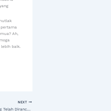
 yang
 mutlak
r pertama
semua? Ah,
emoga
lebih baik.
NEXT
Kemenangan yang Telah Dirancang Oleh Allah