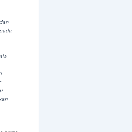
 dan
epada
ala
n
r
au
kan
ar-benar