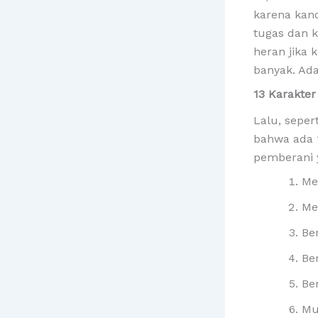
karena kan
tugas dan k
heran jika 
banyak. Ada
13 Karakte
Lalu, seper
bahwa ada 
pemberani 
Me
Me
Be
Be
Ber
Mu