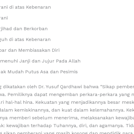
rani di atas Kebenaran
rani
rjihad dan Berkorban
guh di atas Kebenaran
bar dan Membiasakan Diri
menuhi Janji dan Jujur Pada Allah
dak Mudah Putus Asa dan Pesimis
g dikatakan oleh Dr. Yusuf Qardhawi bahwa “Sikap pembe
iwa. Pemiliknya dapat mengemban perkara-perkara yang 
i hal-hal hina. Kekuatan yang menjadikannya besar mesk
a dalam kemiskinannya, dan kuat dalam kelemahannya. Ke
nya memberi sebelum menerima, melaksanakan kewajib
k: kewajiban terhadap Tuhannya, diri, dan agamanya. Tid
 sikap pemberani yang masih kosong dan mendidik para 