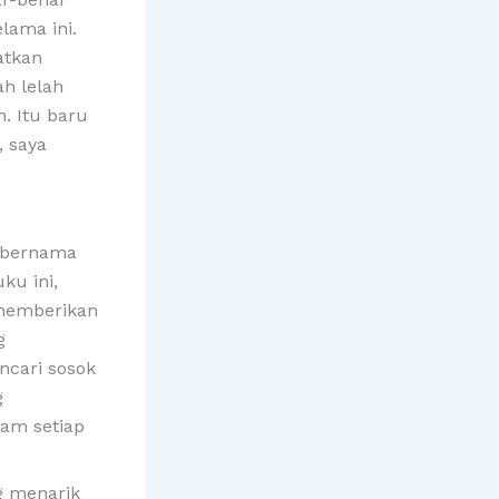
lama ini.
atkan
h lelah
. Itu baru
, saya
r bernama
ku ini,
memberikan
g
ncari sosok
g
lam setiap
g menarik