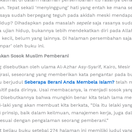
an. Tepat sekali ‘menyinggung’ hati yang entah ke mana se
 saya sudah berpegang teguh pada akidah meski mendap
hidup? Dihadapkan pada masalah
sepele
saja rasanya suda
ujian hidup, bukannya lebih mendekatkan diri pada Allah
 kecil, belum yang lainnya. Di halaman persembahan saja
mpar’ oleh buku ini.
akan Sosok Muslim Pemberani
g disebutkan oleh ulama Al-Azhar Asy-Syarif, Kairo, Mesi
jrasi, seseorang yang memberikan kata pengantar pada bu
u berjudul
Seberapa Berani Anda Membela Islam?
telah 
tif pada dirinya. Usai membacanya, ia menjadi sosok yan
 Disebutkannya bahwa mungkin benar kita telah lama me
i-laki yang akan membuat kita berkata, “Dia itu lelaki yan
prinsip, baik dalam keilmuan, manajemen kerja, juga da
 sesuai dengan pengalaman seorang pemberani.”
 beliau buku setebal 274 halaman ini memiliki judul yan