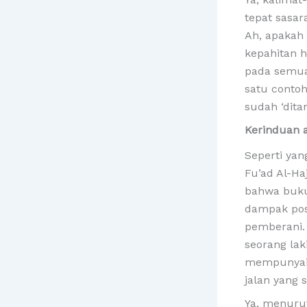
tepat sasar
Ah, apakah
kepahitan 
pada semua 
satu contoh
sudah ‘dita
Kerinduan 
Seperti yan
Fu’ad Al-Ha
bahwa buk
dampak posi
pemberani.
seorang lak
mempunyai 
jalan yang
Ya, menurut