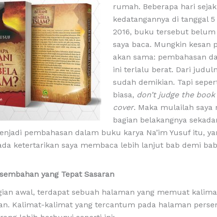
rumah. Beberapa hari sejak
kedatangannya di tanggal 
2016, buku tersebut belum
saya baca. Mungkin kesan 
akan sama: pembahasan d
ini terlalu berat. Dari judul
sudah demikian. Tapi seper
biasa,
don’t judge the book 
cover
. Maka mulailah say
bagian belakangnya sekadar
enjadi pembahasan dalam buku karya Na’im Yusuf itu, y
ada ketertarikan saya membaca lebih lanjut bab demi bab
sembahan yang Tepat Sasaran
agian awal, terdapat sebuah halaman yang memuat kalima
n. Kalimat-kalimat yang tercantum pada halaman pers