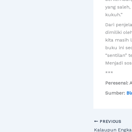
yang saleh
kukuh.”
Dari penjel
dimiliki ol
kita masih
buku ini s
“sentilan” 
Menjadi so
***
Peresensi: 
Sumber:
Bl
PREVIOUS