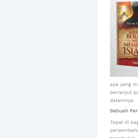
apa yang m
berlanjut p
dalamnya.
Sebuah Per
Tepat di b
persembaha