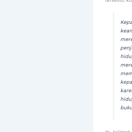
tersebut ku
Kepa
kean
mere
penj
hidu
mere
mem
kepa
kare
hidu
buku
Ya, kalima