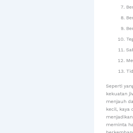
Be
Be
Be
Te
Sa
Me
Ti
Seperti yan
kekuatan j
menjauh dar
kecil, kay
menjadikan
meminta ha
berkembang