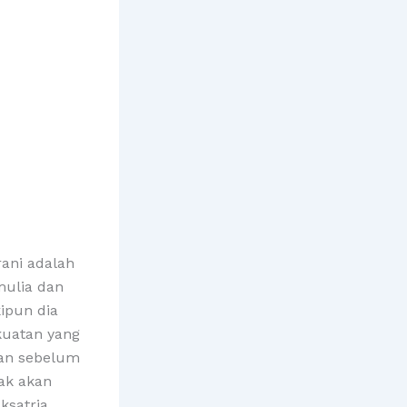
rani adalah
mulia dan
ipun dia
kuatan yang
an sebelum
ak akan
ksatria