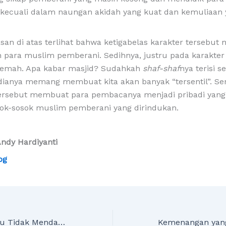
, kecuali dalam naungan akidah yang kuat dan kemuliaan
asan di atas terlihat bahwa ketigabelas karakter tersebut
eh para muslim pemberani. Sedihnya, justru pada karakte
 lemah. Apa kabar masjid? Sudahkah
shaf-shaf
nya terisi 
edianya memang membuat kita akan banyak “tersentil”. S
tersebut membuat para pembacanya menjadi pribadi yang 
sok-sosok muslim pemberani yang dirindukan.
Andy Hardiyanti
og
Kalaupun Engkau Tidak Mendapat Pahala