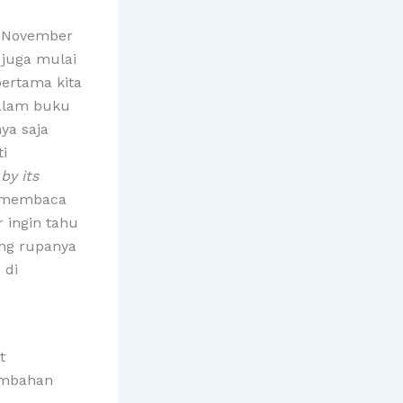
5 November
 juga mulai
pertama kita
alam buku
nya saja
ti
by its
a membaca
 ingin tahu
ang rupanya
 di
t
embahan