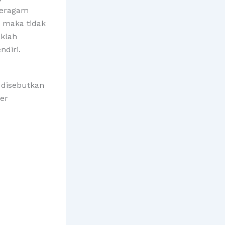
beragam
i maka tidak
aklah
ndiri.
 disebutkan
er