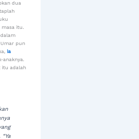
pkan dua
taplah
suku
 masa itu.
k dalam
. Umar pun
ka,
ia
-anaknya.
 itu adalah
kan
anya
yang
 “Ya