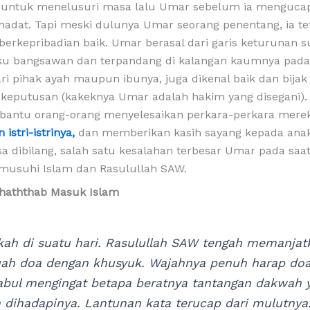
k untuk menelusuri masa lalu Umar sebelum ia menguca
hadat. Tapi meski dulunya Umar seorang penentang, ia te
berkepribadian baik. Umar berasal dari garis keturunan 
uku bangsawan dan terpandang di kalangan kaumnya pada
ri pihak ayah maupun ibunya, juga dikenal baik dan bija
keputusan (kakeknya Umar adalah hakim yang disegani)
antu orang-orang menyelesaikan perkara-perkara mere
istri-istrinya,
dan memberikan kasih sayang kepada anak
a dibilang, salah satu kesalahan terbesar Umar pada saat
usuhi Islam dan Rasulullah SAW.
haththab Masuk Islam
ah di suatu hari. Rasulullah SAW tengah memanjat
ah doa dengan khusyuk. Wajahnya penuh harap do
abul mengingat betapa beratnya tantangan dakwah 
 dihadapinya. Lantunan kata terucap dari mulutnya.