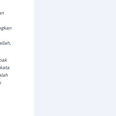
an
ngkan
llah,
pak
kata
alah
k