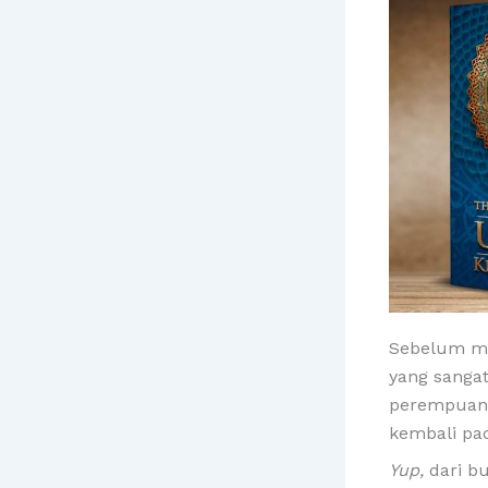
Sebelum me
yang sanga
perempuann
kembali pa
Yup,
dari b