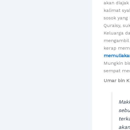
akan diaja
kalimat sya
sosok yang 
Quraisy, s
Keluarga da
mengambil 
kerap memb
memuliakan 
Mungkin bis
sempat mem
Umar bin K
Makk
sebu
terk
akan