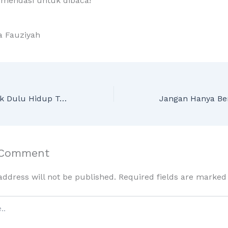
omendasi untuk dibaca!
la Fauziyah
Bagaimana Kakek Dulu Hidup Tanpa Internet?
 Comment
address will not be published.
Required fields are marke