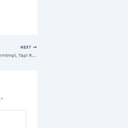
NEXT
Jangan Hanya Bermimpi, Tapi Realisasikan!
d
*