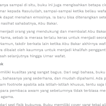
hanya sampai di situ, buku ini juga mengisahkan betapa ci
mar kepada Rasulullah, sampai-sampai ketika beliau waf
k dapat menahan emosinya. Ia baru bisa ditenangkan set
nasihat sahabatnya, Abu Bakar.
menjadi orang yang mendukung dan membaiat Abu Bakar
rtama, sebab ia merasa terlalu keras untuk menjadi seor
amun, takdir berkata lain ketika Abu Bakar akhirnya wa
a dibaiat oleh kaumnya untuk menjadi khalifah penggant
isah selanjutnya hingga Umar wafat.
ok
miliki kualitas yang sangat bagus. Dari segi bahasa, buku 
a, bahasanya yang sederhana, dan mudah dipahami. Ada p
m footnote apabila ada istilah-istilah khusus, tentu saja 
ara pembaca awam yang sebelumnya tidak terbiasa m
 agama.
ari segi fisik bukunya. Buku memiliki cover yang tebal al