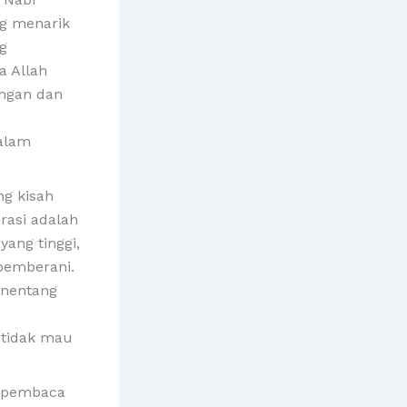
g menarik
ng
 Allah
angan dan
alam
ng kisah
rasi adalah
yang tinggi,
pemberani.
enentang
 tidak mau
, pembaca