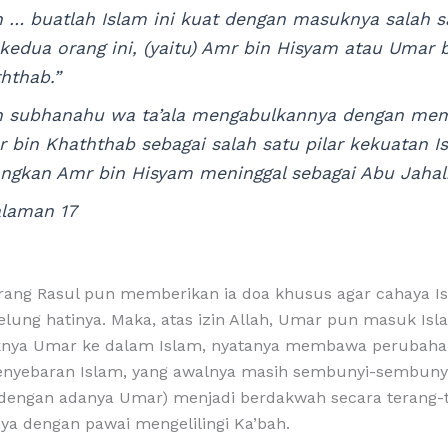
h … buatlah Islam ini kuat dengan masuknya salah s
 kedua orang ini, (yaitu) Amr bin Hisyam atau Umar 
hthab.”
h subhanahu wa ta’ala mengabulkannya dengan mem
 bin Khaththab sebagai salah satu pilar kekuatan I
ngkan Amr bin Hisyam meninggal sebagai Abu Jahal
laman 17
rang Rasul pun memberikan ia doa khusus agar cahaya I
lung hatinya. Maka, atas izin Allah, Umar pun masuk Isl
knya Umar ke dalam Islam, nyatanya membawa perubaha
enyebaran Islam, yang awalnya masih sembunyi-sembunyi
dengan adanya Umar) menjadi berdakwah secara terang-
ya dengan pawai mengelilingi Ka’bah.