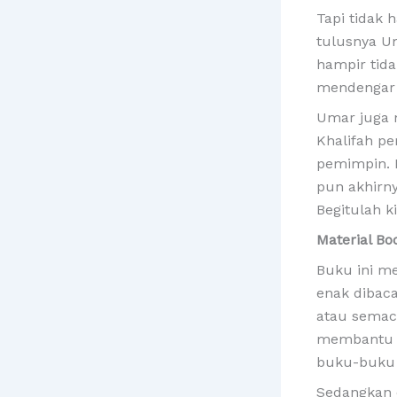
Tapi tidak 
tulusnya U
hampir tida
mendengar 
Umar juga 
Khalifah pe
pemimpin. N
pun akhirny
Begitulah k
Material Bo
Buku ini me
enak dibac
atau semaca
membantu p
buku-buku
Sedangkan d