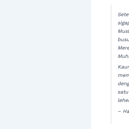
Sete
sig
Musl
busu
Mere
Muha
Kaum
memb
deng
satu
lehe
– H