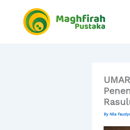
Skip
to
content
UMAR 
Penen
Rasul
By
Nila Fauzi