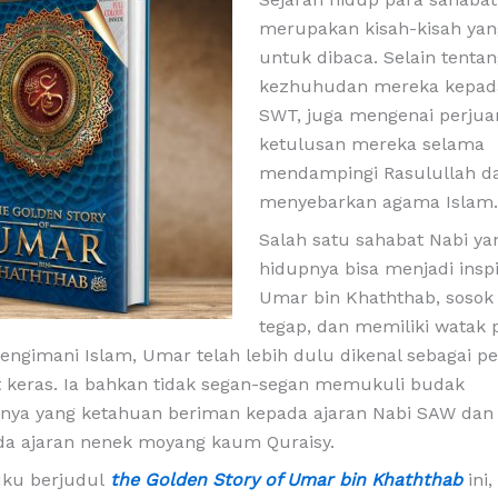
merupakan kisah-kisah yan
untuk dibaca. Selain tenta
kezhuhudan mereka kepada
SWT, juga mengenai perju
ketulusan mereka selama
mendampingi Rasulullah d
menyebarkan agama Islam.
Salah satu sahabat Nabi ya
hidupnya bisa menjadi inspi
Umar bin Khaththab, sosok 
tegap, dan memiliki watak 
ngimani Islam, Umar telah lebih dulu dikenal sebagai p
t keras. Ia bahkan tidak segan-segan memukuli budak
ya yang ketahuan beriman kepada ajaran Nabi SAW dan
da ajaran nenek moyang kaum Quraisy.
uku berjudul
the Golden Story of Umar bin Khaththab
ini