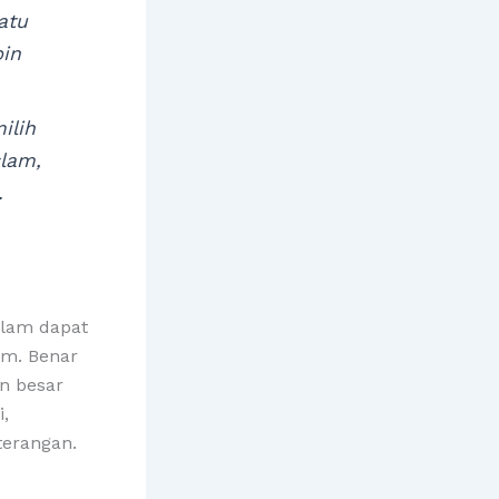
atu
bin
ilih
slam,
.
slam dapat
am. Benar
n besar
,
terangan.