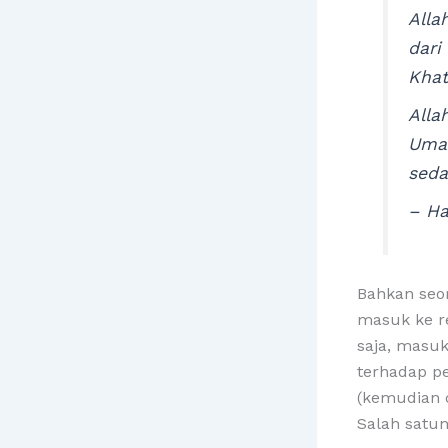
Alla
dari
Khat
Alla
Umar
seda
– Ha
Bahkan seo
masuk ke re
saja, masu
terhadap p
(kemudian 
Salah satun