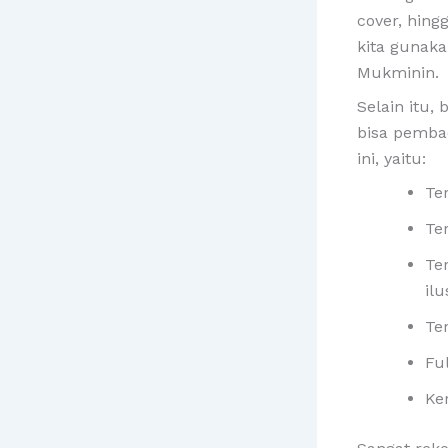
cover, hing
kita gunaka
Mukminin.
Selain itu,
bisa pemba
ini, yaitu:
Ter
Ter
Te
ilu
Te
Ful
Ker