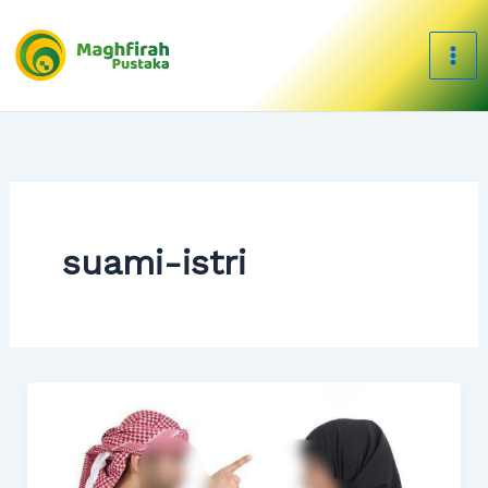
Skip
to
content
suami-istri