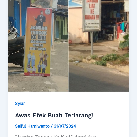
Syiar
Awas Efek Buah Terlarang!
Saiful Hamiwanto
/
31/07/2024
“Jangan Tengok Ke Kiri!,” demikian