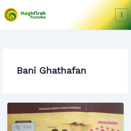
Skip
to
content
Bani Ghathafan