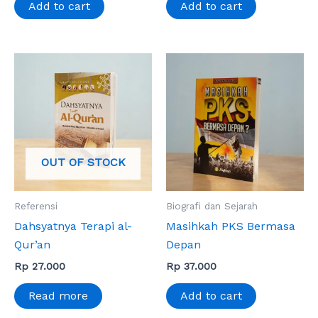
Add to cart
Add to cart
OUT OF STOCK
Referensi
Biografi dan Sejarah
Dahsyatnya Terapi al-
Masihkah PKS Bermasa
Qur’an
Depan
Rp
27.000
Rp
37.000
Read more
Add to cart