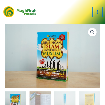
Skip
to
content
Bimbingan
Islam
untuk
Hidup
Muslim
quantity