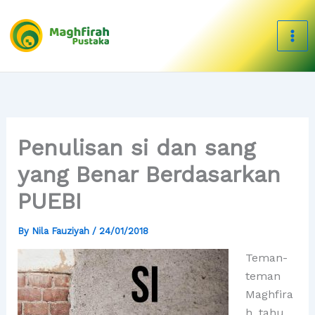
Skip
to
content
Penulisan si dan sang
yang Benar Berdasarkan
PUEBI
By
Nila Fauziyah
/
24/01/2018
Teman-
teman
Maghfira
h, tahu