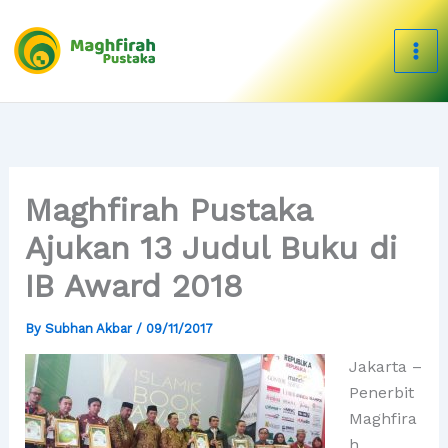
Skip
to
content
Maghfirah Pustaka
Ajukan 13 Judul Buku di
IB Award 2018
By
Subhan Akbar
/
09/11/2017
Jakarta –
Penerbit
Maghfira
h