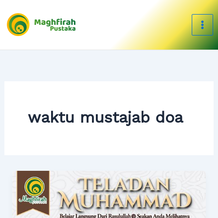
Skip
to
content
waktu mustajab doa