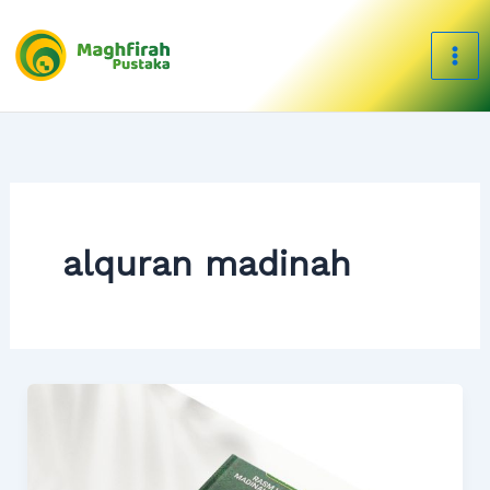
Skip
to
content
alquran madinah