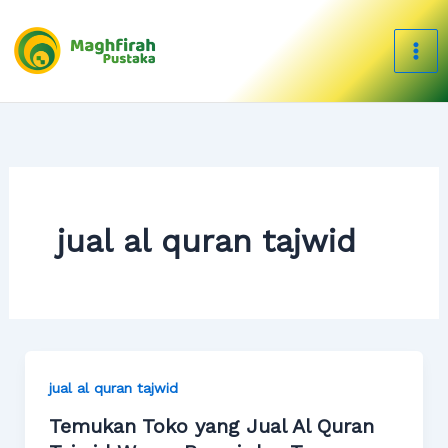
Skip
to
content
jual al quran tajwid
jual al quran tajwid
Temukan Toko yang Jual Al Quran