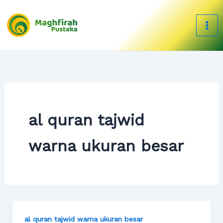
Skip
to
content
al quran tajwid
warna ukuran besar
al quran tajwid warna ukuran besar