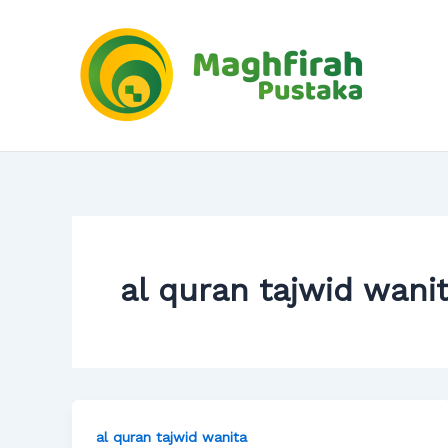
Skip
to
content
al quran tajwid wani
al quran tajwid wanita