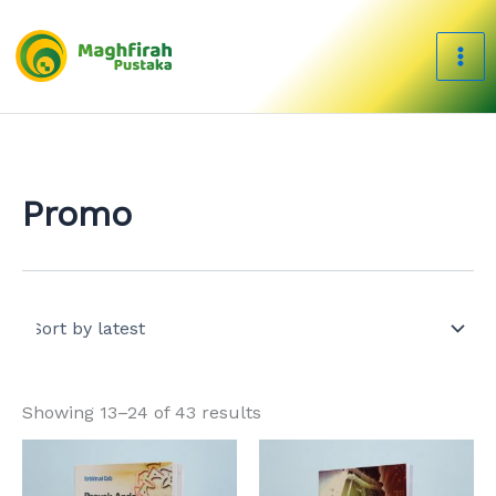
Sorted
Skip
by
to
latest
content
Promo
Showing 13–24 of 43 results