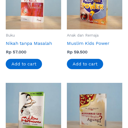
Buku
Anak dan Remaja
Nikah tanpa Masalah
Muslim Kids Power
Rp
57.000
Rp
59.500
Add to cart
Add to cart