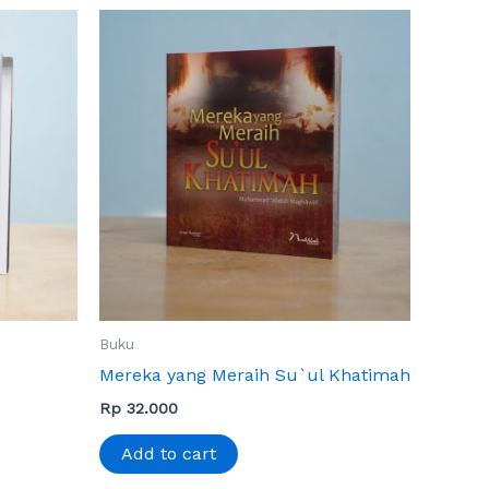
Buku
Mereka yang Meraih Su`ul Khatimah
Rp
32.000
Add to cart