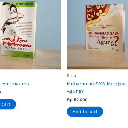
Buku
u Harimaumu
Muhammad SAW Mengapa 
Agung?
0
Rp
52.000
 cart
Add to cart