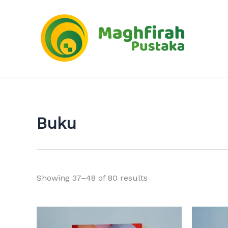
Sorted
Skip
by
to
latest
content
Buku
Showing 37–48 of 80 results