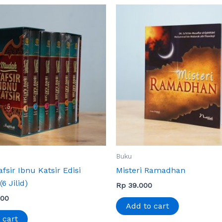
Buku
sir Ibnu Katsir Edisi
Misteri Ramadhan
6 Jilid)
Rp
39.000
000
Add to cart
 cart