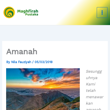
Skip
to
content
Amanah
By
Nila Fauziyah
/
05/03/2018
Sesungg
uhnya
Kami
telah
menawar
kan
amanah